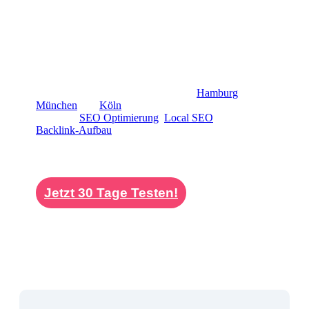
müssen.
Mit uns gewinnen Sie einen verlässlichen Partner, der
langfristig an Ihrem Erfolg arbeitet und Sie in allen
Phasen der digitalen Entwicklung begleitet.
Neben Stuttgart sind wir deutschlandweit für Sie aktiv
– unter anderem als SEO Agentur in
Hamburg
,
München
und
Köln
. Unsere Kernkompetenzen
umfassen
SEO Optimierung
,
Local SEO
sowie
Backlink-Aufbau
– alles abgestimmt auf Ihre
individuellen Unternehmensziele, damit Ihr Online-
Auftritt spürbar wächst und Sie Ihre Zielgruppe
effektiv erreichen.
Jetzt 30 Tage Testen!