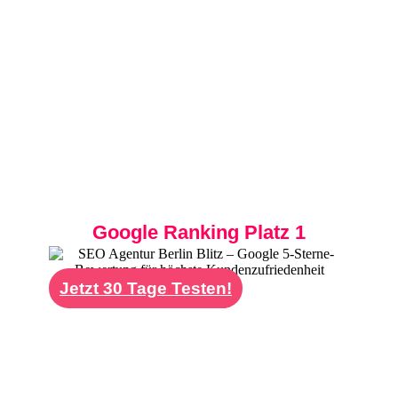
SEO Agentur Stuttgart – Digitales
Wachstum für die Region Baden-
Württemberg
Wir sind Ihre erfahrene
SEO Agentur
Stuttgart
und helfen Ihnen, genau die
Kunden zu erreichen, die Ihr Angebot wirklich
interessiert. Mit maßgeschneiderten
Strategien stärken wir Ihre Online-Präsenz
nachhaltig und messbar.
Google Ranking Platz 1
Jetzt 30 Tage Testen!