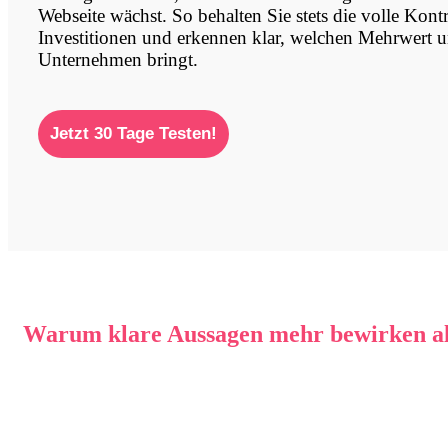
Webseite wächst. So behalten Sie stets die volle Kontr
Investitionen und erkennen klar, welchen Mehrwert un
Unternehmen bringt.
Jetzt 30 Tage Testen!
Warum klare Aussagen mehr bewirken als
Viele Webseitenbetreiber ergänzen ihre Inhalte, um den Eindruck ei
in den Suchergebnissen. Bei der
SEO Betreuung Berlin nachhalt
Suchmaschinen den Inhalt präzise einordnen können.