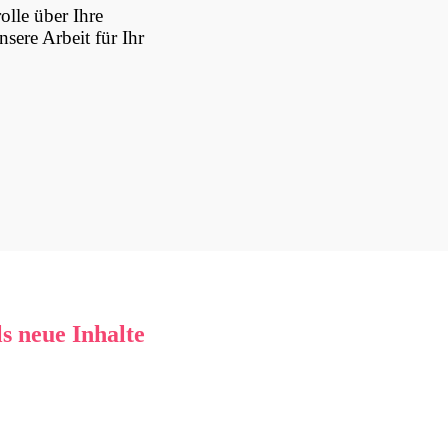
olle über Ihre
sere Arbeit für Ihr
 neue Inhalte
ner umfassenderen Darstellung zu vermitteln. Doch das allein sorgt nich
iger
setzen wir den Fokus darauf, vorhandene Informationen klar und ve