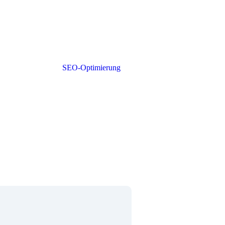
ch vor allem an der Relevanz und
er besseren Positionierung und einer
en Vereinfachung und Präzisierung, um die
mfasst dabei sowohl
SEO-Optimierung
als