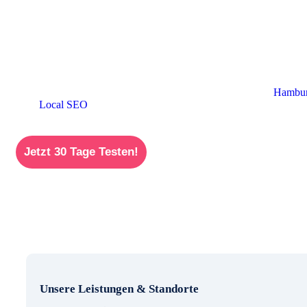
Eine verständliche und zielgerichtete Formulierung wirkt oft effek
Aussagekraft der Inhalte, weniger an deren Länge. Wenn wir bestehe
höheren Nutzerzufriedenheit.
Daher umfasst unsere Arbeit bei der SEO Betreuung in Berlin nachh
Wirkung jeder Aussage zu maximieren.
Neben unserem Engagement in Berlin sind wir ebenfalls in
Hambu
auch
Local SEO
, mit denen wir Unternehmen deutschlandweit zu la
Jetzt 30 Tage Testen!
Unsere Leistungen & Standorte