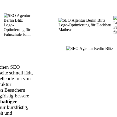
eichen SEO
eite schnell lädt,
ellcode frei von
ruktur
en Besuchern
fristig bessere
haltiger
ur kurzfristig,
eit und