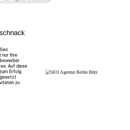
kschnack
 Seo
 nur Ihre
itbewerber
tes. Auf diese
 zum Erfolg
ngesetzt
vitäten zu