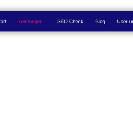
tart
Leistungen
SEO Check
Blog
Über u
g Berlin für messbare
, die Ihre Website langfristig stärkt und echtes
 Kunden – mit nachhaltigen Strategien für