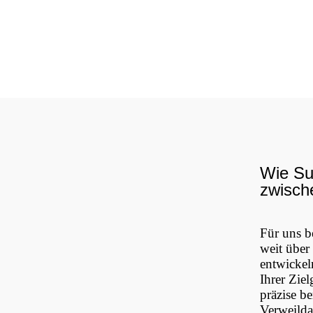
Wie S
zwisch
Für uns b
weit über
entwickeln
Ihrer Zie
präzise b
Verweilda