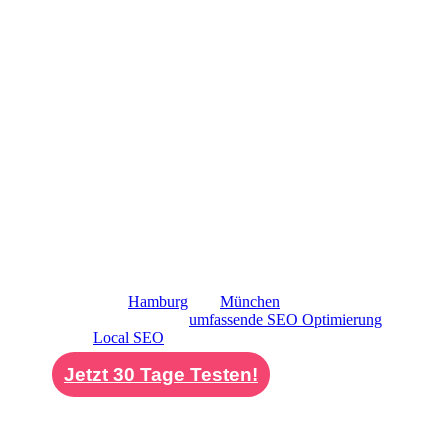
Rest der Inhalte mühelos erfassen und verstehen.
Unsere Strategien verfolgen nicht das Ziel
kurzfristiger Erfolge, sondern konzentrieren sich auf
eine nachvollziehbare und kontinuierliche
Entwicklung Ihrer Online-Präsenz. Veränderungen
erfolgen dabei schrittweise und bauen sinnvoll
aufeinander auf, sodass Ihre Website stetig an Wert
gewinnt.
So entsteht eine Internetseite, die nicht nur optimal
für
SEO für Unternehmen Berlin
gestaltet ist, sondern
auch von Ihren potenziellen Kunden verstanden wird.
Diese Klarheit führt direkt zu qualifizierten und
passenden Anfragen für Ihr Unternehmen.
Neben unserem Engagement in Berlin sind wir
ebenfalls in
Hamburg
und
München
aktiv. Unsere
Leistungen umfassen
umfassende SEO Optimierung
sowie
Local SEO
für Unternehmen deutschlandweit.
Jetzt 30 Tage Testen!