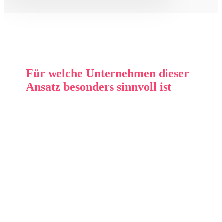
Für welche Unternehmen dieser
Ansatz besonders sinnvoll ist
Für Unternehmen in Berlin mit komplexen
Leistungen, vielfältigen Angeboten oder
unterschiedlichen Zielgruppen bietet SEO eine
besonders wertvolle Unterstützung. Je umfangreicher
und vielschichtiger Ihr Angebot ist, desto
entscheidender ist eine klare Strukturierung und
verständliche Einordnung der Inhalte.
Viele Unternehmen versuchen, alle Details ihrer
Leistungen umfassend darzustellen. Dabei benötigen
Ihre Webseitenbesucher vor allem eine klare
Orientierung, um sich schnell zurechtzufinden. Wenn
diese Orientierung gelingt, können Interessenten den