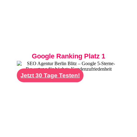
Coaching-Angebot bei Suchanfragen wie
"Business Coach Berlin", "Life Coach Berlin
Mitte" oder "Executive Coaching Berlin" ganz
oben bei Google. Wir helfen Ihnen, mehr
qualifizierte Klienten zu gewinnen und Ihr
Coaching-Business nachhaltig zu skalieren.
Google Ranking Platz 1
Jetzt 30 Tage Testen!