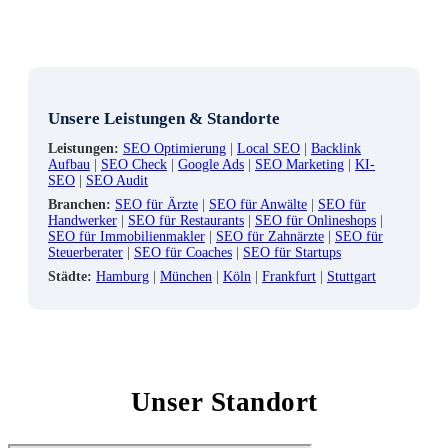
Unsere Leistungen & Standorte
Leistungen:
SEO Optimierung
|
Local SEO
|
Backlink
Aufbau
|
SEO Check
|
Google Ads
|
SEO Marketing
|
KI-
SEO
|
SEO Audit
Branchen:
SEO für Ärzte
|
SEO für Anwälte
|
SEO für
Handwerker
|
SEO für Restaurants
|
SEO für Onlineshops
|
SEO für Immobilienmakler
|
SEO für Zahnärzte
|
SEO für
Steuerberater
|
SEO für Coaches
|
SEO für Startups
Städte:
Hamburg
|
München
|
Köln
|
Frankfurt
|
Stuttgart
Unser Standort