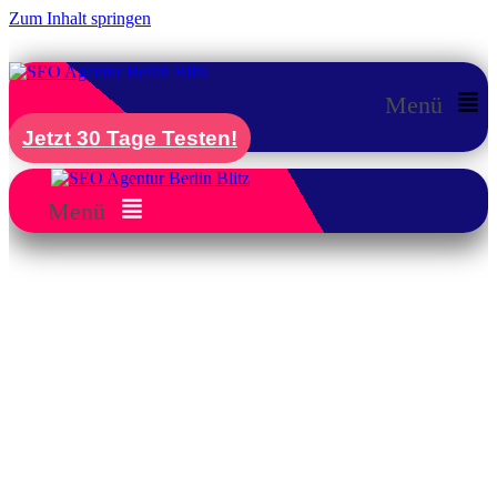
Zum Inhalt springen
Menü
Jetzt 30 Tage Testen!
Menü
SEO für Coaches Berlin: Mehr
Klienten durch professionelle
Online-Sichtbarkeit
Als Coach in Berlin wissen Sie: Klienten
suchen heute online nach Coaching-
Angeboten. Mit der richtigen
SEO für
Coaches Berlin
-Strategie erscheint Ihr