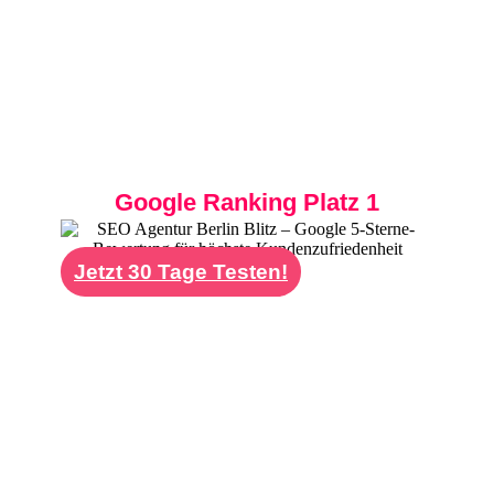
Strategie erscheint Ihre Kanzlei bei
Suchanfragen wie "Steuerberater Berlin
Mitte", "Steuerberater für Selbstständige
Berlin" oder "Lohnbuchhaltung Berlin" ganz
oben bei Google und gewinnt täglich neue
Mandanten.
Google Ranking Platz 1
Jetzt 30 Tage Testen!