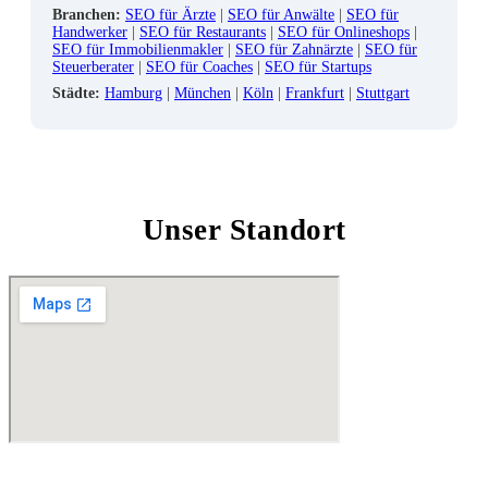
Branchen:
SEO für Ärzte
|
SEO für Anwälte
|
SEO für
Handwerker
|
SEO für Restaurants
|
SEO für Onlineshops
|
SEO für Immobilienmakler
|
SEO für Zahnärzte
|
SEO für
Steuerberater
|
SEO für Coaches
|
SEO für Startups
Städte:
Hamburg
|
München
|
Köln
|
Frankfurt
|
Stuttgart
Unser Standort