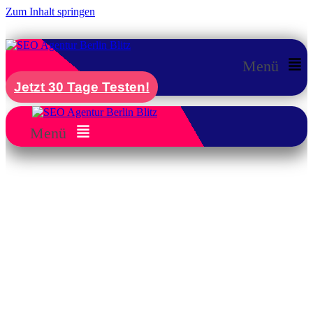
Zum Inhalt springen
Menü
Jetzt 30 Tage Testen!
Menü
SEO für Steuerberater Berlin: Mehr
Mandanten durch professionelle
Kanzlei-SEO
Als Steuerberater oder Steuerberaterin in
Berlin konkurrieren Sie mit über 2.000
Kanzleien um dieselben Mandanten. Mit der
richtigen
SEO für Steuerberater Berlin
-