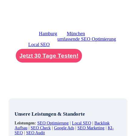
SEO für Unternehmen Berlin
gestaltet ist, sondern
auch von Ihren potenziellen Kunden verstanden wird.
Diese Klarheit führt direkt zu qualifizierten und
passenden Anfragen für Ihr Unternehmen.
Neben unserem Engagement in Berlin sind wir
ebenfalls in
Hamburg
und
München
aktiv. Unsere
Leistungen umfassen
umfassende SEO Optimierung
sowie
Local SEO
für Unternehmen deutschlandweit.
Jetzt 30 Tage Testen!
Unsere Leistungen & Standorte
Leistungen:
SEO Optimierung
|
Local SEO
|
Backlink
Aufbau
|
SEO Check
|
Google Ads
|
SEO Marketing
|
KI-
SEO
|
SEO Audit