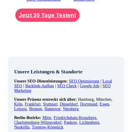
Unternehmen in ganz Deutschland zur Verfügung.
Jetzt 30 Tage Testen!
Unsere Leistungen & Standorte
Unsere SEO-Dienstleistungen:
SEO Optimierung
|
Local
SEO
|
Backlink-Aufbau
|
SEO Check
|
Google Ads
|
SEO
Marketing
Unsere Präsenz erstreckt sich über:
Hamburg, München,
Köln
,
Frankfurt
,
Stuttgart
,
Düsseldorf
,
Dortmund
,
Essen
,
Leipzig
,
Bremen
,
Hannover
,
Nürnberg
Berlin-Bezirke:
Mitte
,
Friedrichshain-Kreuzberg
,
Charlottenburg-Wilmersdorf
,
Pankow
,
Lichtenberg
,
Neukölln
,
Treptow-Köpenick