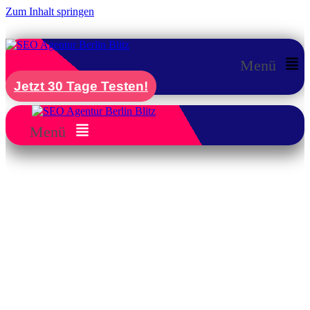
Zum Inhalt springen
Menü
Jetzt 30 Tage Testen!
Menü
SEO Optimierung Kosten Berlin:
Was Sie wirklich erwarten können
Wir beraten Sie transparent und individuell,
damit Sie genau wissen, welche Leistungen
sinnvoll sind und welche
SEO Optimierung
Kosten Berlin
auf Sie zukommen. So
investieren Sie gezielt in nachhaltigen Erfolg