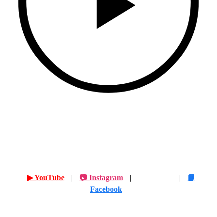
Folgen Sie uns in den sozialen Medien
▶ YouTube
|
📷 Instagram
|
🎵 TikTok
|
📘
Facebook