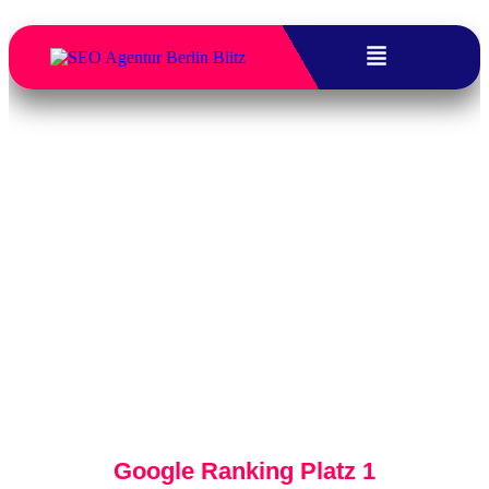
Website Suchmaschinen Optimieren
Berlin – Mehr Reichweite für Ihr
Business
Wir helfen Ihnen, mit maßgeschneiderter
Strategie und Technik Ihre Sichtbarkeit zu
steigern und mehr qualifizierte Kunden zu
gewinnen. Mit
Website Suchmaschinen
Optimieren Berlin
machen wir Ihre Seite
zum starken Magneten für Ihre Zielgruppe.
Google Ranking Platz 1