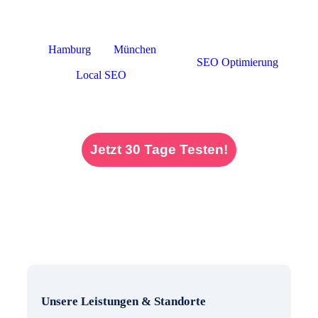
übereinstimmen.
Neben unserem Standort in Berlin sind wir ebenfalls
in
Hamburg
und
München
für Sie tätig. Unser
Leistungsspektrum umfasst sowohl
SEO Optimierung
als auch
Local SEO
, um Unternehmen
deutschlandweit zu mehr Sichtbarkeit und besseren
Platzierungen zu verhelfen.
Jetzt 30 Tage Testen!
Unsere Leistungen & Standorte