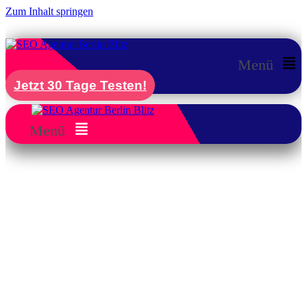
Zum Inhalt springen
Menü
Jetzt 30 Tage Testen!
Menü
SEO Agentur Berlin Moabit – digitale
Sichtbarkeit im Gewerbegebiet
steigern
Wir stärken Ihr Gewerbe im Herzen von
Moabit durch gezielte Strategien für mehr
Sichtbarkeit. Als
SEO Agentur Berlin
Moabit
bringen wir Sie nach vorne – damit