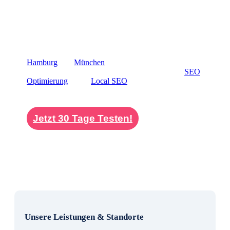
Dadurch verwandeln sich einzelne Besucher in einen
stetigen Strom von neuen Kontakten – ohne dass Sie
zusätzliche Ressourcen für aufwendige
Marketingmaßnahmen aufwenden müssen.
Neben Berlin sind wir ebenfalls für Kunden in
Hamburg
und
München
aktiv. Unser
Leistungsspektrum umfasst dabei unter anderem
SEO
Optimierung
sowie
Local SEO
für Unternehmen aus
ganz Deutschland, die ihre Online-Präsenz nachhaltig
stärken möchten.
Jetzt 30 Tage Testen!
Unsere Leistungen & Standorte