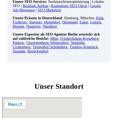
Unsere SEO-Services:
Suchmaschinenoptimierung | Lokales
SEO |
Backlink-Aufbau
|
Kostenloser SEO-Check
|
Google
Ads Betreuung
|
SEO Marketing
Unsere Präsenz in Deutschland:
Hamburg, München,
Köln
,
Frankfurt
,
Stuttgart
,
Düsseldorf
,
Dortmund
,
Essen
,
Leipzig
,
Bremen
,
Hannover
,
Nürnberg
Unsere Expertise als SEO Agentur Berlin erstreckt sich
auf zahlreiche Bezirke:
Mitte
,
Friedrichshain-Kreuzberg
,
Pankow
,
Charlottenburg-Wilmersdorf
,
Neukölln
,
Lichtenberg
,
Tempelhof-Schöneberg
,
Treptow-Köpenick
,
Spandau
,
Reinickendorf
Unser Standort