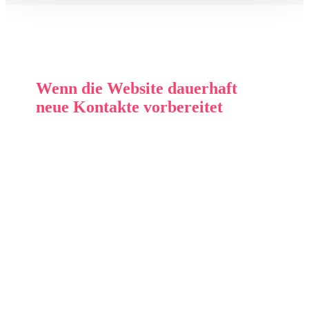
Wenn die Website dauerhaft
neue Kontakte vorbereitet
Eine überzeugende Online-Präsenz unterstützt Ihr
Unternehmen kontinuierlich und im Hintergrund
dabei, Ihre Leistungen klar zu vermitteln, sie
verständlich einzuordnen und potenziellen Kunden
eine fundierte Entscheidungsgrundlage zu bieten –
noch bevor ein persönliches Gespräch zustande
kommt.
Als erfahrene SEO Agentur Berlin mit Sitz in Moabit
entwickeln wir Inhalte, die genau auf diese
Anforderungen ausgerichtet sind.
Unsere Webseiten generieren über längere Zeit
hinweg Interesse und wandeln dieses gezielt in
qualifizierte Anfragen um.