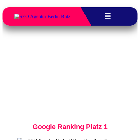
SEO Agentur Frankfurt –
Sichtbarkeit für die Finanzmetropole
Wir steigern Ihre Online-Präsenz mit
maßgeschneiderten Lösungen, die genau zu
Ihrem Business passen. Als
SEO Agentur
Frankfurt
sorgen wir dafür, dass Sie in der
Mainmetropole genau die Aufmerksamkeit
erhalten, die Sie verdienen.
Google Ranking Platz 1