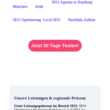
tätig – beispielsweise als
SEO Agentur in Hamburg
,
München
und
Köln
. Besonders wenn Sie auf der
Suche nach einer SEO Agentur Frankfurt sind, bieten
wir Ihnen optimale Lösungen. Unser Portfolio umfasst
SEO Optimierung
,
Local SEO
und
Backlink-Aufbau
– alles aus einer Hand, damit Ihr Online-Auftritt
nachhaltig überzeugt und wächst.
Jetzt 30 Tage Testen!
Unsere Leistungen & regionale Präsenz
Unser Leistungsspektrum im Bereich SEO:
SEO-
Optimierung für bessere Rankings | Local SEO zur